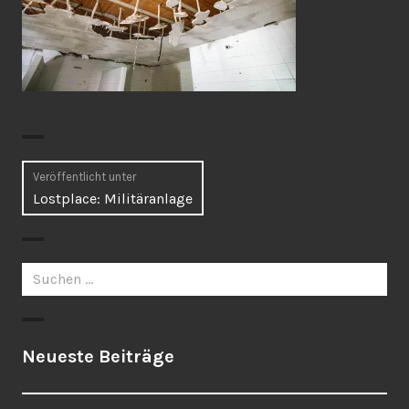
Beitragsnavigation
Veröffentlicht unter
Lostplace: Militäranlage
Suchen
nach:
Neueste Beiträge