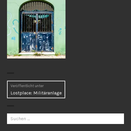
Beitragsnavigation
Veröffentlicht unter
Lostplace: Militäranlage
Suchen
nach: