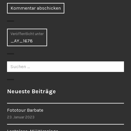
Beitragsnavigation
Veröffentlicht unter
_AY_1678
Suchen
nach:
Neueste Beiträge
Fototour Barbate
23. Januar 2023