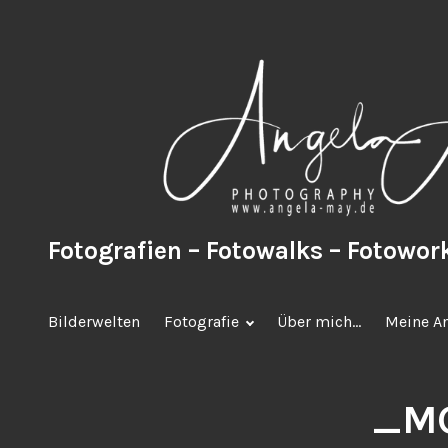
Zum
Inhalt
springen
Fotografien – Fotowalks – Fotowo
Bilderwelten
Fotografie
Über mich…
Meine A
_MG