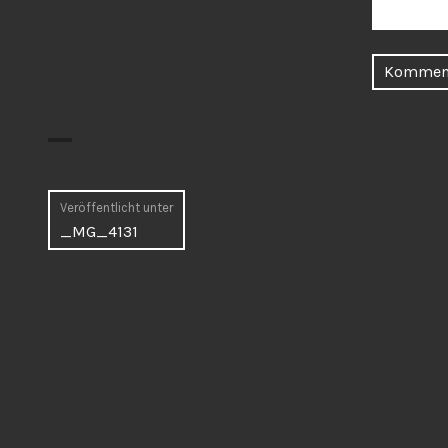
Beitragsnavigation
Veröffentlicht unter
_MG_4131