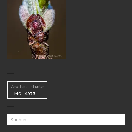
Beitragsnavigation
Veröffentlicht unter
_MG_4975
Suchen
nach: