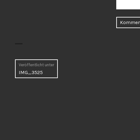
Beitragsnavigation
Veröffentlicht unter
IMG_3525