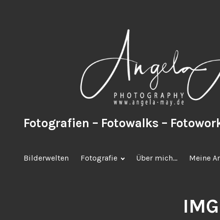
Zum
Inhalt
springen
Fotografien – Fotowalks – Fotowo
Bilderwelten
Fotografie
Über mich…
Meine A
IMG