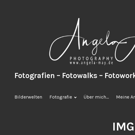
Zum
Inhalt
springen
Fotografien – Fotowalks – Fotowo
Bilderwelten
Fotografie
Über mich…
Meine A
IM