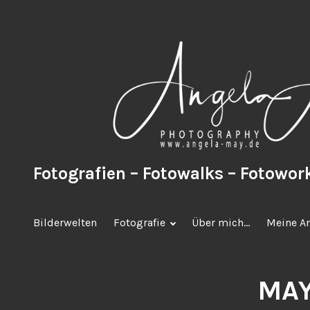
Zum
Inhalt
springen
Fotografien – Fotowalks – Fotowo
Bilderwelten
Fotografie
Über mich…
Meine A
MA