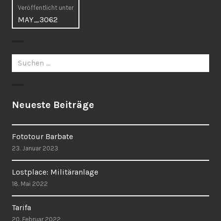
Beitragsnavigation
Veröffentlicht unter
MAY_3062
Suchen
nach:
Neueste Beiträge
Fototour Barbate
23. Januar 2023
Lostplace: Militäranlage
18. Mai 2022
Tarifa
20. Februar 2022