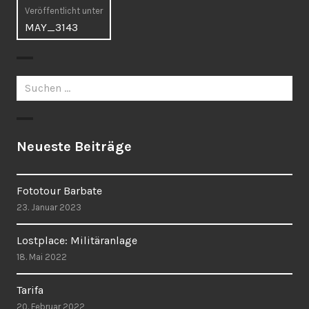
Beitragsnavigation
Veröffentlicht unter
MAY_3143
Suchen
nach:
Neueste Beiträge
Fototour Barbate
23. Januar 2023
Lostplace: Militäranlage
18. Mai 2022
Tarifa
20. Februar 2022