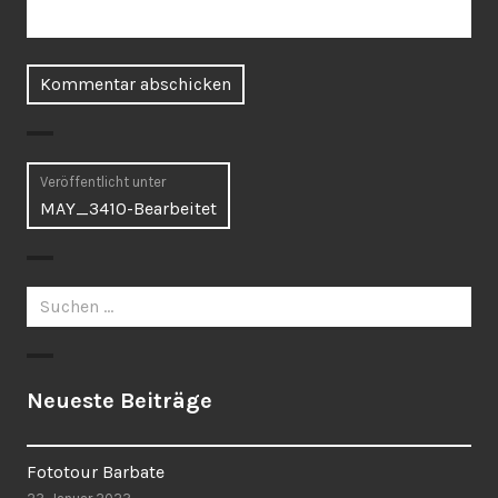
Beitragsnavigation
Veröffentlicht unter
MAY_3410-Bearbeitet
Suchen
nach:
Neueste Beiträge
Fototour Barbate