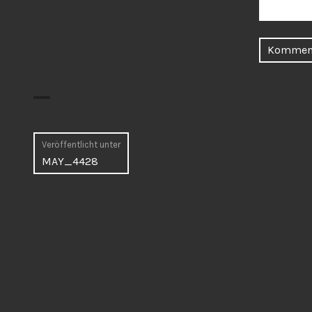
Beitragsnavigation
Veröffentlicht unter
MAY_4428