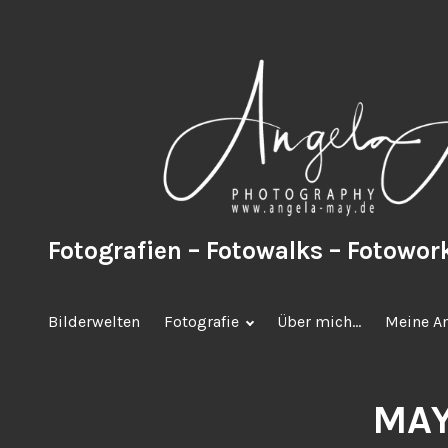
Zum
Inhalt
springen
Fotografien – Fotowalks – Fotowo
Bilderwelten
Fotografie
Über mich…
Meine A
MA