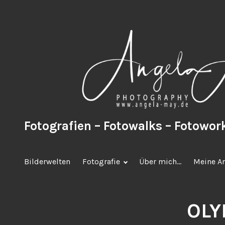
Zum
Inhalt
springen
Fotografien – Fotowalks – Fotowo
Bilderwelten
Fotografie
Über mich…
Meine A
OLY