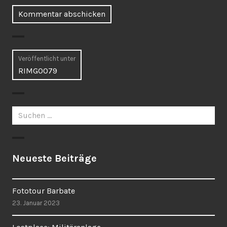
Beitragsnavigation
Veröffentlicht unter
RIMG0079
Suchen
nach:
Neueste Beiträge
Fototour Barbate
23. Januar 2023