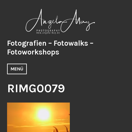
Zum
Inhalt
springen
Fotografien – Fotowalks –
Fotoworkshops
MENÜ
RIMG0079